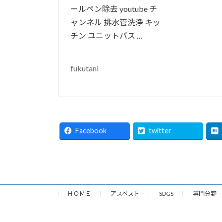
ールペン除去 youtube チ
ャンネル 排水管洗浄 キッ
チン ユニットバス …
fukutani
Facebook
twitter
ＨＯＭＥ
アスベスト
SDGS
専門分野