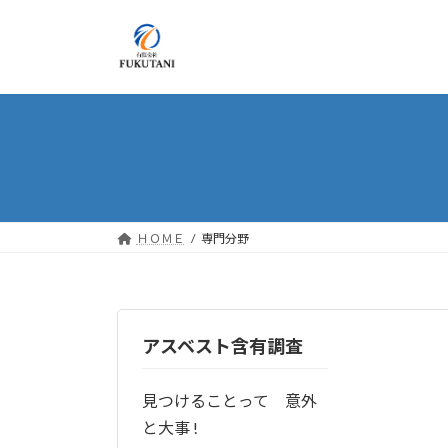
コ
ナ
ン
ビ
テ
ゲ
ン
ー
ツ
シ
へ
ョ
ス
ン
キ
に
ッ
移
プ
動
ＨＯＭＥ
専門分野
アスベスト含有調査
見つけることって 意外
と大事 !