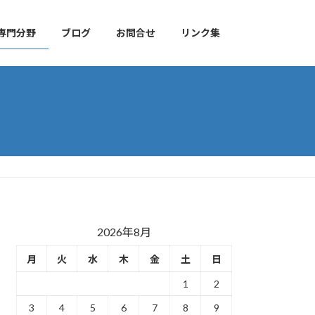
専門分野
ブログ
お問合せ
リンク集
2026年8月
月
火
水
木
金
土
日
1
2
3
4
5
6
7
8
9